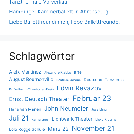
Tanztriennale Vorverkauf
Hamburger Kammerballett in Ahrensburg
Liebe Ballettfreundinnen, liebe Ballettfreunde,
Schlagwörter
Aleix Martínez
arte
Alexandre Riabko
August Bournonville
Deutscher Tanzpreis
Beatrice Cordua
Edvin Revazov
Dr.-Wilhelm-Oberdörfer-Preis
Februar 23
Ernst Deutsch Theater
John Neumeier
Hans van Manen
José Limón
Juli 21
Lichtwark Theater
Kampnagel
Lloyd Riggins
November 21
März 22
Lola Rogge Schule