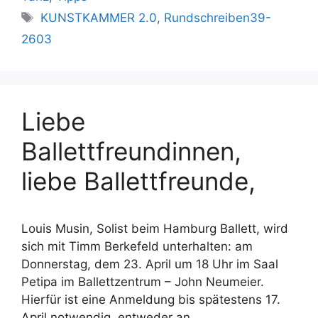
Schlagwörter
KUNSTKAMMER 2.0
,
Rundschreiben39-
2603
Liebe
Ballettfreundinnen,
liebe Ballettfreunde,
Louis Musin, Solist beim Hamburg Ballett, wird
sich mit Timm Berkefeld unterhalten: am
Donnerstag, dem 23. April um 18 Uhr im Saal
Petipa im Ballettzentrum – John Neumeier.
Hierfür ist eine Anmeldung bis spätestens 17.
April notwendig, entweder an