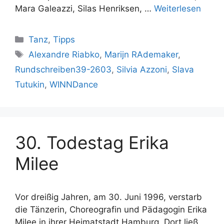
Mara Galeazzi, Silas Henriksen, …
Weiterlesen
Kategorien
Tanz
,
Tipps
Schlagwörter
Alexandre Riabko
,
Marijn RAdemaker
,
Rundschreiben39-2603
,
Silvia Azzoni
,
Slava
Tutukin
,
WINNDance
30. Todestag Erika
Milee
Vor dreißig Jahren, am 30. Juni 1996, verstarb
die Tänzerin, Choreografin und Pädagogin Erika
Milee in ihrer Heimatstadt Hamburg. Dort ließ