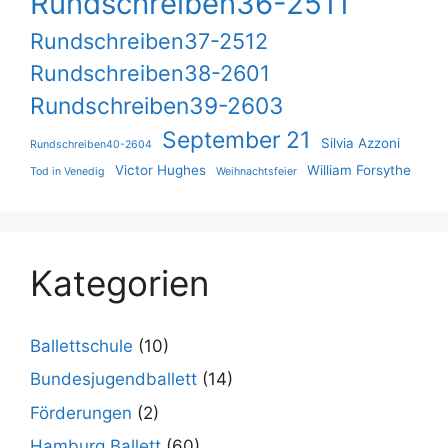
Rundschreiben36-2511
Rundschreiben37-2512
Rundschreiben38-2601
Rundschreiben39-2603
September 21
Silvia Azzoni
Rundschreiben40-2604
Victor Hughes
William Forsythe
Tod in Venedig
Weihnachtsfeier
Kategorien
Ballettschule
(10)
Bundesjugendballett
(14)
Förderungen
(2)
Hamburg Ballett
(60)