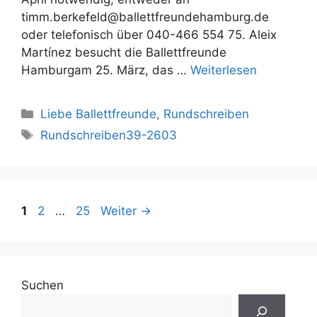
timm.berkefeld@ballettfreundehamburg.de
oder telefonisch über 040-466 554 75. Aleix
Martínez besucht die Ballettfreunde
Hamburgam 25. März, das …
Weiterlesen
Kategorien
Liebe Ballettfreunde
,
Rundschreiben
Schlagwörter
Rundschreiben39-2603
Seite
Seite
Seite
1
2
…
25
Weiter
→
Suchen