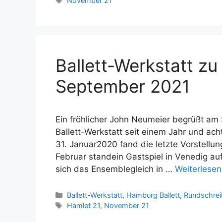
November 21
Ballett-Werkstatt zu
September 2021
Ein fröhlicher John Neumeier begrüßt am 
Ballett-Werkstatt seit einem Jahr und ac
31. Januar2020 fand die letzte Vorstellun
Februar standein Gastspiel in Venedig 
sich das Ensemblegleich in …
Weiterlesen
Kategorien
Ballett-Werkstatt
,
Hamburg Ballett
,
Rundschre
Schlagwörter
Hamlet 21
,
November 21