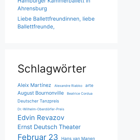
Hamburger Kammerballett in
Ahrensburg
Liebe Ballettfreundinnen, liebe
Ballettfreunde,
Schlagwörter
Aleix Martínez
arte
Alexandre Riabko
August Bournonville
Beatrice Cordua
Deutscher Tanzpreis
Dr.-Wilhelm-Oberdörfer-Preis
Edvin Revazov
Ernst Deutsch Theater
Februar 23
Hans van Manen