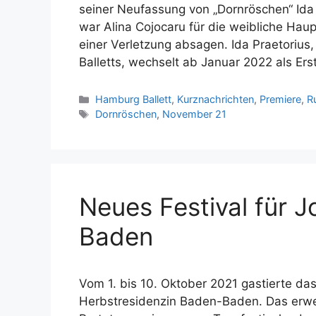
seiner Neufassung von „Dornröschen“ Ida 
war Alina Cojocaru für die weibliche Hau
einer Verletzung absagen. Ida Praetorius,
Balletts, wechselt ab Januar 2022 als Ers
Kategorien
Hamburg Ballett
,
Kurznachrichten
,
Premiere
,
R
Schlagwörter
Dornröschen
,
November 21
Neues Festival für 
Baden
Vom 1. bis 10. Oktober 2021 gastierte das
Herbstresidenzin Baden-Baden. Das erwe