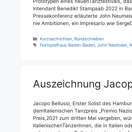
Prototypen eines neuenTanzfestivals, da
Intendant Benedikt Stampaab 2022 in Bad
Pressekonferenz erläuterte John Neumeier
nie Ambitionen, ein Impresario wie Serg
Kategorien
Kurznachrichten
,
Rundschreiben
Schlagwörter
Festspielhaus Baden-Baden
,
John Neumeier
,
N
Auszeichnung Jacopo
Jacopo Bellussi, Erster Solist des Hambu
demItalienischen Tanzpreis „Premio Nazio
Preis,2021 zum dritten Mal vergeben, wü
italienischenTänzerInnen, die in Italien o