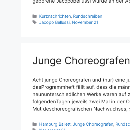
geborene JacopoBellussi wurde an der A
Kategorien
Kurznachrichten
,
Rundschreiben
Schlagwörter
Jacopo Bellussi
,
November 21
Junge Choreografen
Acht junge Choreografen und (nur) eine j
dasProgrammheft fällt auf, dass die männl
neununterschiedlichen Werke waren auf zw
folgendenTagen jeweils zwei Mal in der Op
Mut deschoreografischen Nachwuchses, 
Kategorien
Hamburg Ballett
,
Junge Choreografen
,
Rundsc
Schlagwörter