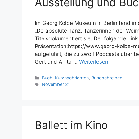
Ausstellung und Buc
Im Georg Kolbe Museum in Berlin fand in 
„Derabsolute Tanz. Tänzerinnen der Weimar
Titelsdokumentiert sie. Der folgende Link
Präsentation:https://www.georg-kolbe-m
aufgeführt, die zu zwölf Podcasts über b
Gert und Anita …
Weiterlesen
Kategorien
Buch
,
Kurznachrichten
,
Rundschreiben
Schlagwörter
November 21
Ballett im Kino