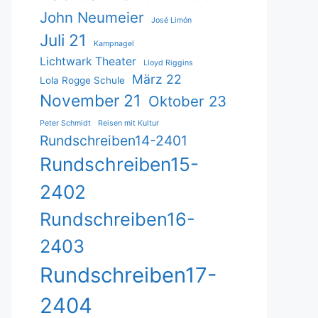
John Neumeier
José Limón
Juli 21
Kampnagel
Lichtwark Theater
Lloyd Riggins
März 22
Lola Rogge Schule
November 21
Oktober 23
Peter Schmidt
Reisen mit Kultur
Rundschreiben14-2401
Rundschreiben15-
2402
Rundschreiben16-
2403
Rundschreiben17-
2404