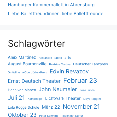
Hamburger Kammerballett in Ahrensburg
Liebe Ballettfreundinnen, liebe Ballettfreunde,
Schlagwörter
Aleix Martínez
arte
Alexandre Riabko
August Bournonville
Deutscher Tanzpreis
Beatrice Cordua
Edvin Revazov
Dr.-Wilhelm-Oberdörfer-Preis
Februar 23
Ernst Deutsch Theater
John Neumeier
Hans van Manen
José Limón
Juli 21
Lichtwark Theater
Kampnagel
Lloyd Riggins
November 21
März 22
Lola Rogge Schule
Oktober 23
Peter Schmidt
Reisen mit Kultur