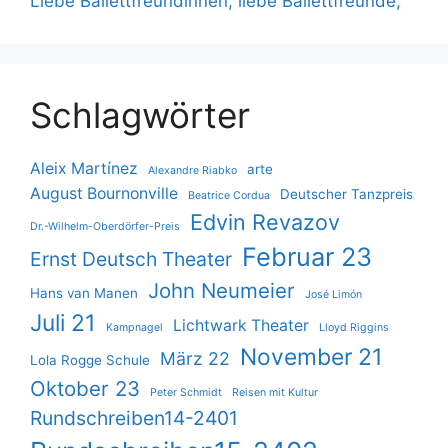
Liebe Ballettfreundinnen, liebe Ballettfreunde,
Schlagwörter
Aleix Martínez
arte
Alexandre Riabko
August Bournonville
Deutscher Tanzpreis
Beatrice Cordua
Edvin Revazov
Dr.-Wilhelm-Oberdörfer-Preis
Februar 23
Ernst Deutsch Theater
John Neumeier
Hans van Manen
José Limón
Juli 21
Lichtwark Theater
Kampnagel
Lloyd Riggins
November 21
März 22
Lola Rogge Schule
Oktober 23
Peter Schmidt
Reisen mit Kultur
Rundschreiben14-2401