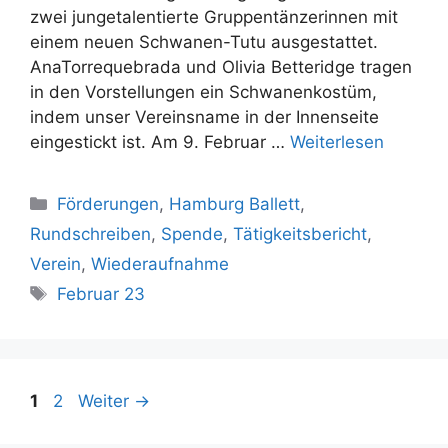
zwei jungetalentierte Gruppentänzerinnen mit
einem neuen Schwanen-Tutu ausgestattet.
AnaTorrequebrada und Olivia Betteridge tragen
in den Vorstellungen ein Schwanenkostüm,
indem unser Vereinsname in der Innenseite
eingestickt ist. Am 9. Februar …
Weiterlesen
Kategorien
Förderungen
,
Hamburg Ballett
,
Rundschreiben
,
Spende
,
Tätigkeitsbericht
,
Verein
,
Wiederaufnahme
Schlagwörter
Februar 23
Seite
Seite
1
2
Weiter
→