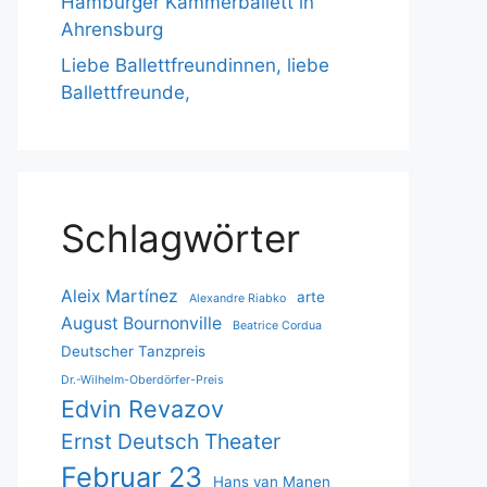
Hamburger Kammerballett in
Ahrensburg
Liebe Ballettfreundinnen, liebe
Ballettfreunde,
Schlagwörter
Aleix Martínez
arte
Alexandre Riabko
August Bournonville
Beatrice Cordua
Deutscher Tanzpreis
Dr.-Wilhelm-Oberdörfer-Preis
Edvin Revazov
Ernst Deutsch Theater
Februar 23
Hans van Manen