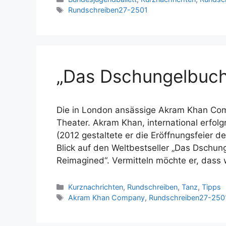
Schlagwörter
Rundschreiben27-2501
„Das Dschungelbuch“
Die in London ansässige Akram Khan Com
Theater. Akram Khan, international erfol
(2012 gestaltete er die Eröffnungsfeier d
Blick auf den Weltbestseller „Das Dschun
Reimagined“. Vermitteln möchte er, dass 
Kategorien
Kurznachrichten
,
Rundschreiben
,
Tanz
,
Tipps
Schlagwörter
Akram Khan Company
,
Rundschreiben27-250