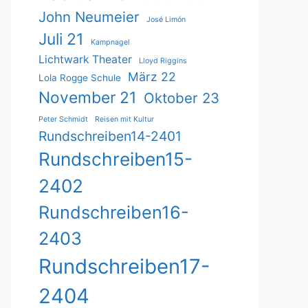
John Neumeier
José Limón
Juli 21
Kampnagel
Lichtwark Theater
Lloyd Riggins
März 22
Lola Rogge Schule
November 21
Oktober 23
Peter Schmidt
Reisen mit Kultur
Rundschreiben14-2401
Rundschreiben15-
2402
Rundschreiben16-
2403
Rundschreiben17-
2404