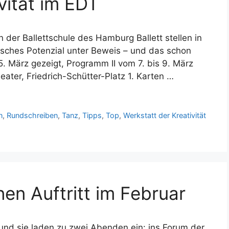
vität im EDT
der Ballettschule des Hamburg Ballett stellen in
erisches Potenzial unter Beweis – und das schon
5. März gezeigt, Programm II vom 7. bis 9. März
ater, Friedrich-Schütter-Platz 1. Karten …
n
,
Rundschreiben
,
Tanz
,
Tipps
,
Top
,
Werkstatt der Kreativität
en Auftritt im Februar
und sie laden zu zwei Abenden ein: ins Forum der