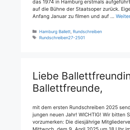
das 1974 in Hamburg erstmals aufgeführt
auf die Bühne der Staatsoper zurück. Eig
Anfang Januar zu filmen und auf …
Weite
Kategorien
Hamburg Ballett
,
Rundschreiben
Schlagwörter
Rundschreiben27-2501
Liebe Ballettfreundi
Ballettfreunde,
mit dem ersten Rundschreiben 2025 send
jungen neuen Jahr! WICHTIG! Wir bitten 
vorzumerken: Die diesjährige Mitglieder
Mittwoch, dem 9. April 2025 um 18 Uhr im