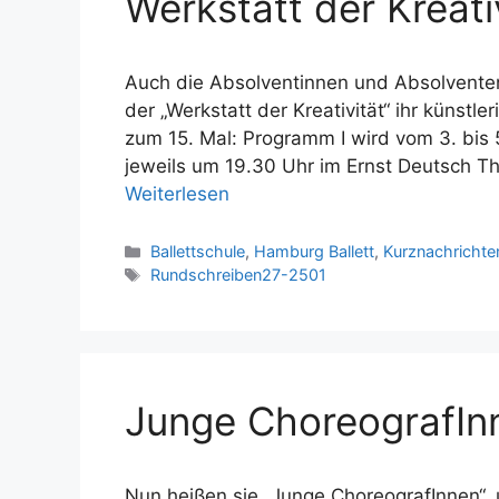
Werkstatt der Kreati
Auch die Absolventinnen und Absolventen 
der „Werkstatt der Kreativität“ ihr künstl
zum 15. Mal: Programm I wird vom 3. bis 
jeweils um 19.30 Uhr im Ernst Deutsch The
Weiterlesen
Kategorien
Ballettschule
,
Hamburg Ballett
,
Kurznachrichte
Schlagwörter
Rundschreiben27-2501
Junge ChoreografInn
Nun heißen sie „Junge ChoreografInnen“, 