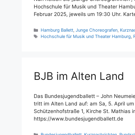
Hochschule für Musik und Theater Hambu
Februar 2025, jeweils um 19:30 Uhr. Kart
Kategorien
Hamburg Ballett
,
Junge Choreografen
,
Kurzna
Schlagwörter
Hochschule für Musik und Theater Hamburg
,
BJB im Alten Land
Das Bundesjugendballett – John Neumeie
tritt im Alten Land auf: am Sa, 5. April u
Schützenhofstraße 1, Kirche St. Mathias 
https://www.bundesjugendballett.de
Kategorien
Bundesjugendballett
,
Kurznachrichten
,
Rundsc