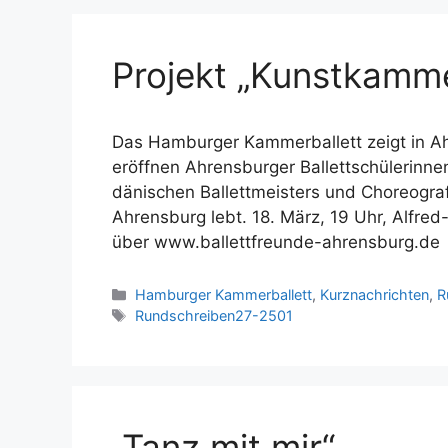
Projekt „Kunstkamm
Das Hamburger Kammerballett zeigt in A
eröffnen Ahrensburger Ballettschülerinne
dänischen Ballettmeisters und Choreografe
Ahrensburg lebt. 18. März, 19 Uhr, Alfre
über www.ballettfreunde-ahrensburg.de
Kategorien
Hamburger Kammerballett
,
Kurznachrichten
,
R
Schlagwörter
Rundschreiben27-2501
„Tanz mit mir“