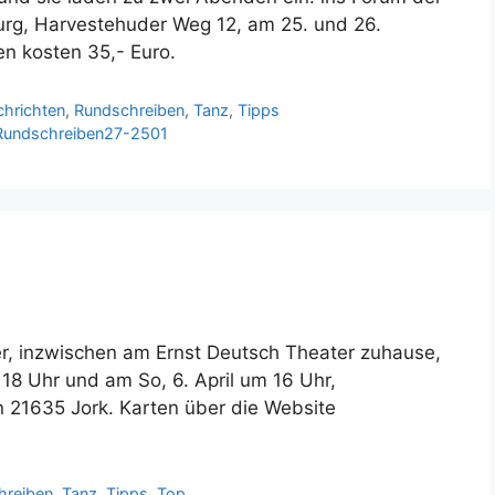
rg, Harvestehuder Weg 12, am 25. und 26.
en kosten 35,- Euro.
chrichten
,
Rundschreiben
,
Tanz
,
Tipps
Rundschreiben27-2501
r, inzwischen am Ernst Deutsch Theater zuhause,
m 18 Uhr und am So, 6. April um 16 Uhr,
in 21635 Jork. Karten über die Website
hreiben
,
Tanz
,
Tipps
,
Top