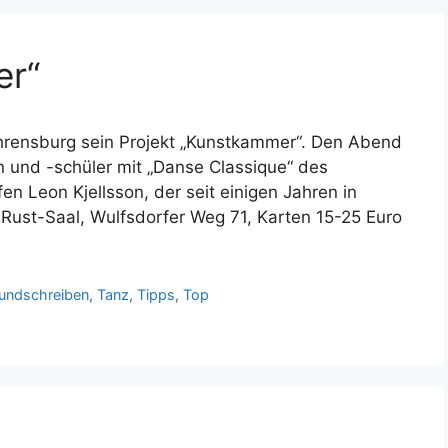
er“
hrensburg sein Projekt „Kunstkammer“. Den Abend
n und -schüler mit „Danse Classique“ des
n Leon Kjellsson, der seit einigen Jahren in
d-Rust-Saal, Wulfsdorfer Weg 71, Karten 15-25 Euro
undschreiben
,
Tanz
,
Tipps
,
Top