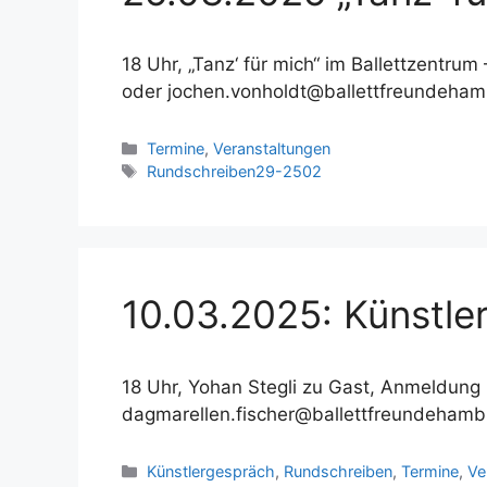
18 Uhr, „Tanz‘ für mich“ im Ballettzentr
oder jochen.vonholdt@ballettfreundehamb
Kategorien
Termine
,
Veranstaltungen
Schlagwörter
Rundschreiben29-2502
10.03.2025: Künstle
18 Uhr, Yohan Stegli zu Gast, Anmeldung 
dagmarellen.fischer@ballettfreundehamb
Kategorien
Künstlergespräch
,
Rundschreiben
,
Termine
,
Ve