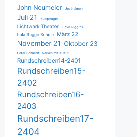
John Neumeier
José Limón
Juli 21
Kampnagel
Lichtwark Theater
Lloyd Riggins
März 22
Lola Rogge Schule
November 21
Oktober 23
Peter Schmidt
Reisen mit Kultur
Rundschreiben14-2401
Rundschreiben15-
2402
Rundschreiben16-
2403
Rundschreiben17-
2404