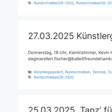
Schlagwörter
Rundschreiben29-2502
,
Rundschreiben30-2
27.03.2025 Künstler
Donnerstag, 18 Uhr, Kaminzimmer, Kevin 
dagmarellen.fischer@ballettfreundehamb
Kategorien
Künstlergespräch
,
Rundschreiben
,
Termine
,
To
Schlagwörter
Rundschreiben29-2502
25.03.2025 „Tanz‘ fü