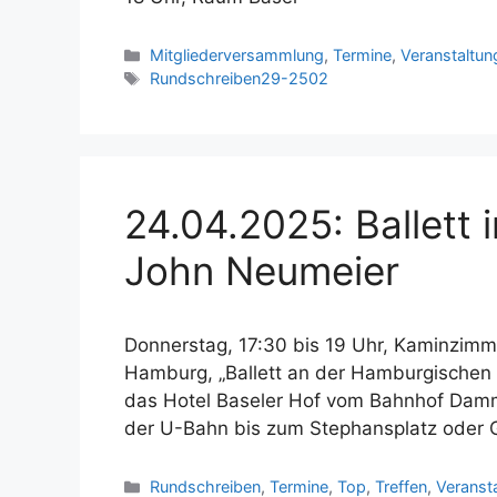
Kategorien
Mitgliederversammlung
,
Termine
,
Veranstaltun
Schlagwörter
Rundschreiben29-2502
24.04.2025: Ballett
John Neumeier
Donnerstag, 17:30 bis 19 Uhr, Kaminzimme
Hamburg, „Ballett an der Hamburgischen 
das Hotel Baseler Hof vom Bahnhof Dammt
der U-Bahn bis zum Stephansplatz oder
Kategorien
Rundschreiben
,
Termine
,
Top
,
Treffen
,
Veranst