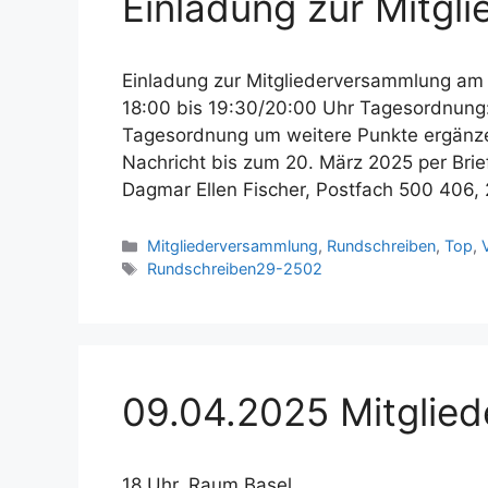
Einladung zur Mitg
Einladung zur Mitgliederversammlung am 9
18:00 bis 19:30/20:00 Uhr Tagesordnung:
Tagesordnung um weitere Punkte ergänzen
Nachricht bis zum 20. März 2025 per Brie
Dagmar Ellen Fischer, Postfach 500 406
Kategorien
Mitgliederversammlung
,
Rundschreiben
,
Top
,
Schlagwörter
Rundschreiben29-2502
09.04.2025 Mitglie
18 Uhr, Raum Basel