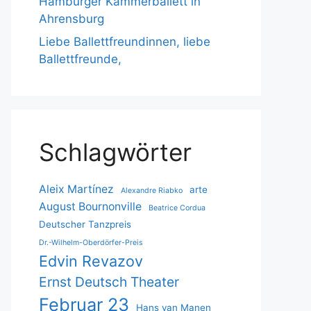
Hamburger Kammerballett in
Ahrensburg
Liebe Ballettfreundinnen, liebe
Ballettfreunde,
Schlagwörter
Aleix Martínez
arte
Alexandre Riabko
August Bournonville
Beatrice Cordua
Deutscher Tanzpreis
Dr.-Wilhelm-Oberdörfer-Preis
Edvin Revazov
Ernst Deutsch Theater
Februar 23
Hans van Manen