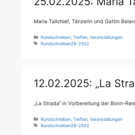
25.02.2025: Maria Ta
Maria Tallchief, Tänzerin und Gattin Bal
Kategorien
Rundschreiben
,
Treffen
,
Veranstaltungen
Schlagwörter
Rundschreiben29-2502
12.02.2025: „La Str
„La Strada“ in Vorbereitung der Bonn-Re
Kategorien
Rundschreiben
,
Treffen
,
Veranstaltungen
Schlagwörter
Rundschreiben29-2502