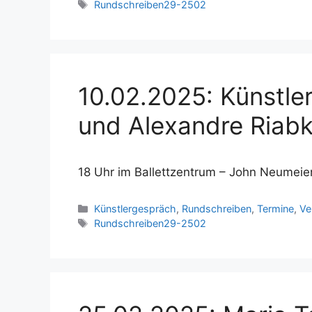
Schlagwörter
Rundschreiben29-2502
10.02.2025: Künstle
und Alexandre Riab
18 Uhr im Ballettzentrum – John Neumeier
Kategorien
Künstlergespräch
,
Rundschreiben
,
Termine
,
Ve
Schlagwörter
Rundschreiben29-2502