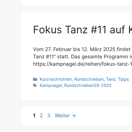
Fokus Tanz #11 auf
Vom 27. Februar bis 12. März 2025 findet 
Tanz #11“ statt. Das gesamte Programm ist
https://kampnagel.de/reihen/fokus-tanz-
Kategorien
Kurznachrichten
,
Rundschreiben
,
Tanz
,
Tipps
Schlagwörter
Kampnagel
,
Rundschreiben29-2502
Seite
Seite
Seite
1
2
3
Weiter
→