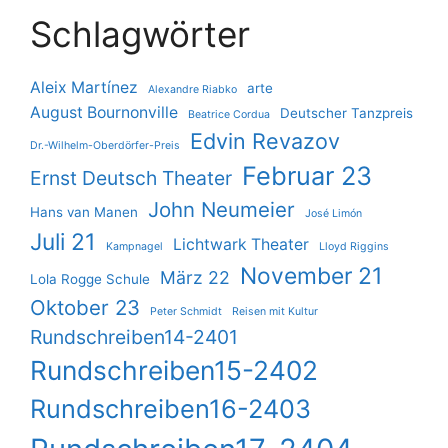
Schlagwörter
Aleix Martínez
arte
Alexandre Riabko
August Bournonville
Deutscher Tanzpreis
Beatrice Cordua
Edvin Revazov
Dr.-Wilhelm-Oberdörfer-Preis
Februar 23
Ernst Deutsch Theater
John Neumeier
Hans van Manen
José Limón
Juli 21
Lichtwark Theater
Kampnagel
Lloyd Riggins
November 21
März 22
Lola Rogge Schule
Oktober 23
Peter Schmidt
Reisen mit Kultur
Rundschreiben14-2401
Rundschreiben15-2402
Rundschreiben16-2403