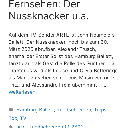
Fernsehen: Der
Nussknacker u.a.
Auf dem TV-Sender ARTE ist John Neumeiers
Ballett „Der Nussknacker“ noch bis zum 30.
März 2026 abrufbar. Alexandr Trusch,
ehemaliger Erster Solist des Hamburg Ballett,
tanzt darin als Gast die Rolle des Günther, Ida
Praetorius wird als Louise und Olivia Betteridge
als Marie zu sehen sein. Louis Musin verkörpert
Fritz, und Alessandro Frola übernimmt – …
Weiterlesen
Kategorien
Hamburg Ballett
,
Rundschreiben
,
Tipps
,
Top
,
TV
Schlagwörter
arte
,
Rundschreiben39-2603