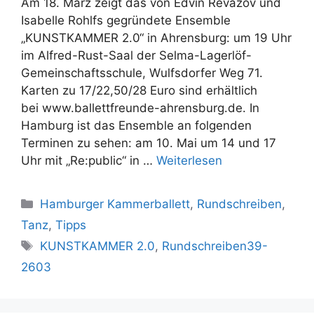
Am 18. März zeigt das von Edvin Revazov und
Isabelle Rohlfs gegründete Ensemble
„KUNSTKAMMER 2.0“ in Ahrensburg: um 19 Uhr
im Alfred-Rust-Saal der Selma-Lagerlöf-
Gemeinschaftsschule, Wulfsdorfer Weg 71.
Karten zu 17/22,50/28 Euro sind erhältlich
bei www.ballettfreunde-ahrensburg.de. In
Hamburg ist das Ensemble an folgenden
Terminen zu sehen: am 10. Mai um 14 und 17
Uhr mit „Re:public“ in …
Weiterlesen
Kategorien
Hamburger Kammerballett
,
Rundschreiben
,
Tanz
,
Tipps
Schlagwörter
KUNSTKAMMER 2.0
,
Rundschreiben39-
2603