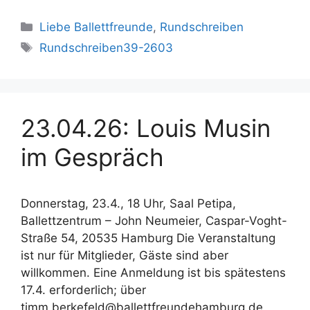
Kategorien
Liebe Ballettfreunde
,
Rundschreiben
Schlagwörter
Rundschreiben39-2603
23.04.26: Louis Musin
im Gespräch
Donnerstag, 23.4., 18 Uhr, Saal Petipa,
Ballettzentrum – John Neumeier, Caspar-Voght-
Straße 54, 20535 Hamburg Die Veranstaltung
ist nur für Mitglieder, Gäste sind aber
willkommen. Eine Anmeldung ist bis spätestens
17.4. erforderlich; über
timm.berkefeld@ballettfreundehamburg.de