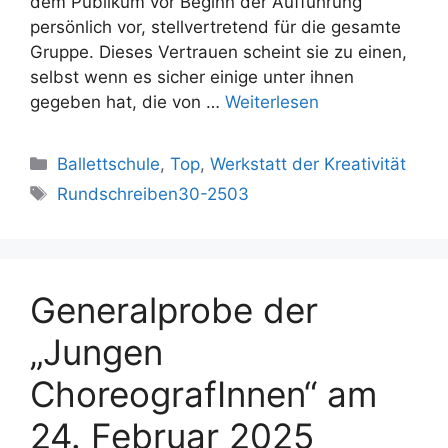
dem Publikum vor Beginn der Aufführung
persönlich vor, stellvertretend für die gesamte
Gruppe. Dieses Vertrauen scheint sie zu einen,
selbst wenn es sicher einige unter ihnen
gegeben hat, die von …
Weiterlesen
Kategorien
Ballettschule
,
Top
,
Werkstatt der Kreativität
Schlagwörter
Rundschreiben30-2503
Generalprobe der
„Jungen
ChoreografInnen“ am
24. Februar 2025