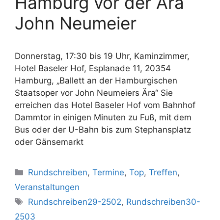
Hamburg vor der Ära
John Neumeier
Donnerstag, 17:30 bis 19 Uhr, Kaminzimmer,
Hotel Baseler Hof, Esplanade 11, 20354
Hamburg, „Ballett an der Hamburgischen
Staatsoper vor John Neumeiers Ära“ Sie
erreichen das Hotel Baseler Hof vom Bahnhof
Dammtor in einigen Minuten zu Fuß, mit dem
Bus oder der U-Bahn bis zum Stephansplatz
oder Gänsemarkt
Kategorien
Rundschreiben
,
Termine
,
Top
,
Treffen
,
Veranstaltungen
Schlagwörter
Rundschreiben29-2502
,
Rundschreiben30-
2503