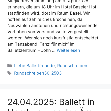
Mitgliederversammlung am 9. April 2025
erinnern, die um 18 Uhr im Hotel Baseler Hof
stattfinden wird, dort im Raum Basel. Wir
hoffen auf zahlreiches Erscheinen, da
Neuwahlen anstehen und richtungsweisende
Vorhaben von Vorstandsseite vorgestellt
werden. Wer sich noch kurzfristig entscheidet,
am Tanzabend „Tanz‘ für mich“ im
Ballettzentrum – John …
Weiterlesen
Kategorien
Liebe Ballettfreunde
,
Rundschreiben
Schlagwörter
Rundschreiben30-2503
24.04.2025: Ballett in