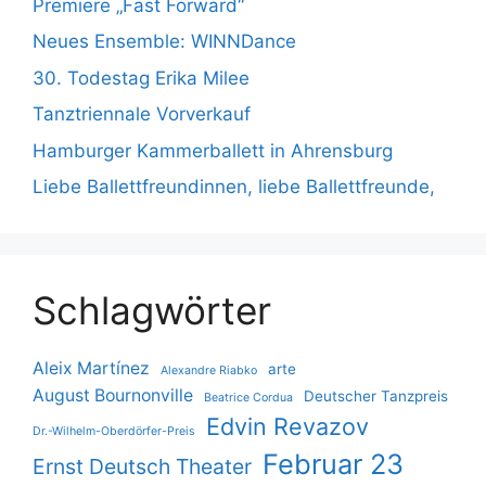
Premiere „Fast Forward“
Neues Ensemble: WINNDance
30. Todestag Erika Milee
Tanztriennale Vorverkauf
Hamburger Kammerballett in Ahrensburg
Liebe Ballettfreundinnen, liebe Ballettfreunde,
Schlagwörter
Aleix Martínez
arte
Alexandre Riabko
August Bournonville
Deutscher Tanzpreis
Beatrice Cordua
Edvin Revazov
Dr.-Wilhelm-Oberdörfer-Preis
Februar 23
Ernst Deutsch Theater