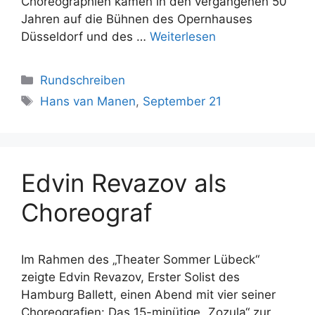
Choreographien kamen in den vergangenen 50
Jahren auf die Bühnen des Opernhauses
Düsseldorf und des …
Weiterlesen
Kategorien
Rundschreiben
Schlagwörter
Hans van Manen
,
September 21
Edvin Revazov als
Choreograf
Im Rahmen des „Theater Sommer Lübeck“
zeigte Edvin Revazov, Erster Solist des
Hamburg Ballett, einen Abend mit vier seiner
Choreografien: Das 15-minütige „Zozula“ zur