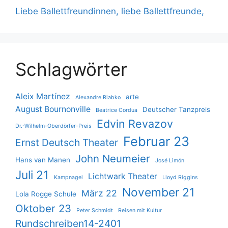
Liebe Ballettfreundinnen, liebe Ballettfreunde,
Schlagwörter
Aleix Martínez
arte
Alexandre Riabko
August Bournonville
Deutscher Tanzpreis
Beatrice Cordua
Edvin Revazov
Dr.-Wilhelm-Oberdörfer-Preis
Februar 23
Ernst Deutsch Theater
John Neumeier
Hans van Manen
José Limón
Juli 21
Lichtwark Theater
Kampnagel
Lloyd Riggins
November 21
März 22
Lola Rogge Schule
Oktober 23
Peter Schmidt
Reisen mit Kultur
Rundschreiben14-2401