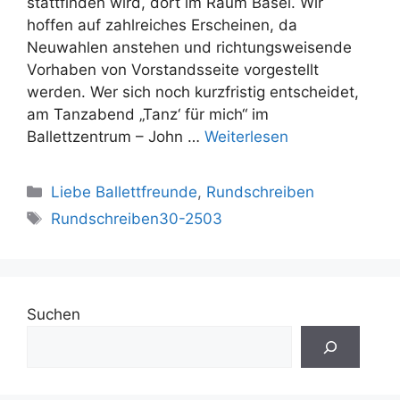
stattfinden wird, dort im Raum Basel. Wir
hoffen auf zahlreiches Erscheinen, da
Neuwahlen anstehen und richtungsweisende
Vorhaben von Vorstandsseite vorgestellt
werden. Wer sich noch kurzfristig entscheidet,
am Tanzabend „Tanz‘ für mich“ im
Ballettzentrum – John …
Weiterlesen
Kategorien
Liebe Ballettfreunde
,
Rundschreiben
Schlagwörter
Rundschreiben30-2503
Suchen