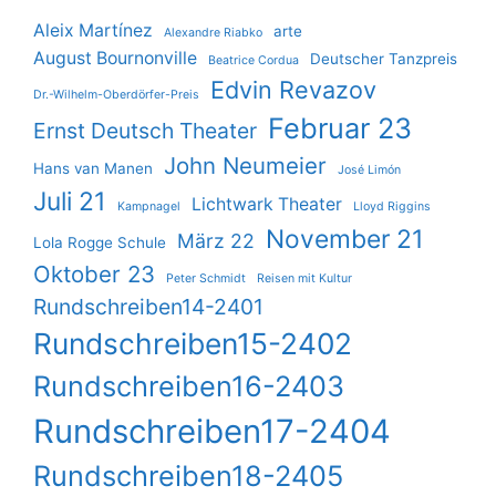
Aleix Martínez
arte
Alexandre Riabko
August Bournonville
Deutscher Tanzpreis
Beatrice Cordua
Edvin Revazov
Dr.-Wilhelm-Oberdörfer-Preis
Februar 23
Ernst Deutsch Theater
John Neumeier
Hans van Manen
José Limón
Juli 21
Lichtwark Theater
Kampnagel
Lloyd Riggins
November 21
März 22
Lola Rogge Schule
Oktober 23
Peter Schmidt
Reisen mit Kultur
Rundschreiben14-2401
Rundschreiben15-2402
Rundschreiben16-2403
Rundschreiben17-2404
Rundschreiben18-2405