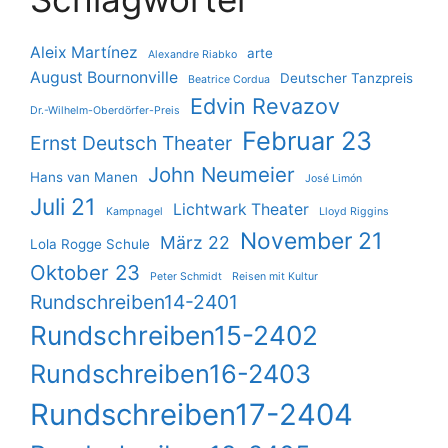
Aleix Martínez
arte
Alexandre Riabko
August Bournonville
Deutscher Tanzpreis
Beatrice Cordua
Edvin Revazov
Dr.-Wilhelm-Oberdörfer-Preis
Februar 23
Ernst Deutsch Theater
John Neumeier
Hans van Manen
José Limón
Juli 21
Lichtwark Theater
Kampnagel
Lloyd Riggins
November 21
März 22
Lola Rogge Schule
Oktober 23
Peter Schmidt
Reisen mit Kultur
Rundschreiben14-2401
Rundschreiben15-2402
Rundschreiben16-2403
Rundschreiben17-2404