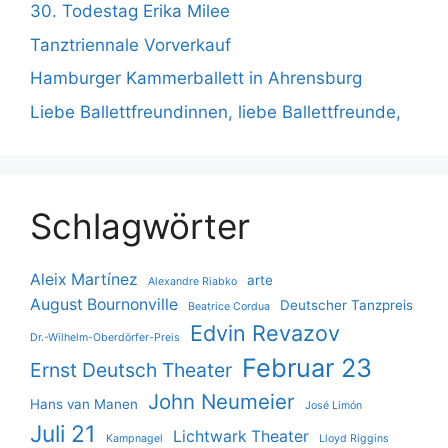
30. Todestag Erika Milee
Tanztriennale Vorverkauf
Hamburger Kammerballett in Ahrensburg
Liebe Ballettfreundinnen, liebe Ballettfreunde,
Schlagwörter
Aleix Martínez
arte
Alexandre Riabko
August Bournonville
Deutscher Tanzpreis
Beatrice Cordua
Edvin Revazov
Dr.-Wilhelm-Oberdörfer-Preis
Februar 23
Ernst Deutsch Theater
John Neumeier
Hans van Manen
José Limón
Juli 21
Lichtwark Theater
Kampnagel
Lloyd Riggins