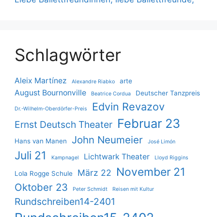
Schlagwörter
Aleix Martínez
arte
Alexandre Riabko
August Bournonville
Deutscher Tanzpreis
Beatrice Cordua
Edvin Revazov
Dr.-Wilhelm-Oberdörfer-Preis
Februar 23
Ernst Deutsch Theater
John Neumeier
Hans van Manen
José Limón
Juli 21
Lichtwark Theater
Kampnagel
Lloyd Riggins
November 21
März 22
Lola Rogge Schule
Oktober 23
Peter Schmidt
Reisen mit Kultur
Rundschreiben14-2401