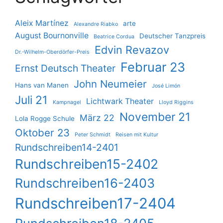
Aleix Martínez
arte
Alexandre Riabko
August Bournonville
Deutscher Tanzpreis
Beatrice Cordua
Edvin Revazov
Dr.-Wilhelm-Oberdörfer-Preis
Februar 23
Ernst Deutsch Theater
John Neumeier
Hans van Manen
José Limón
Juli 21
Lichtwark Theater
Kampnagel
Lloyd Riggins
November 21
März 22
Lola Rogge Schule
Oktober 23
Peter Schmidt
Reisen mit Kultur
Rundschreiben14-2401
Rundschreiben15-2402
Rundschreiben16-2403
Rundschreiben17-2404