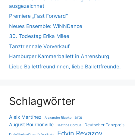
ausgezeichnet
Premiere „Fast Forward“
Neues Ensemble: WINNDance
30. Todestag Erika Milee
Tanztriennale Vorverkauf
Hamburger Kammerballett in Ahrensburg
Liebe Ballettfreundinnen, liebe Ballettfreunde,
Schlagwörter
Aleix Martínez
arte
Alexandre Riabko
August Bournonville
Deutscher Tanzpreis
Beatrice Cordua
Edvin Revazov
Dr.-Wilhelm-Oberdörfer-Preis