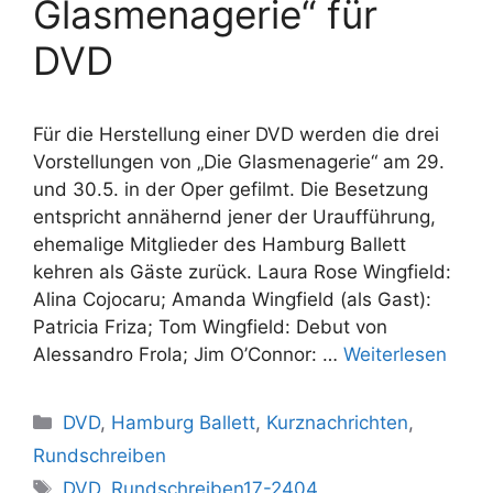
Glasmenagerie“ für
DVD
Für die Herstellung einer DVD werden die drei
Vorstellungen von „Die Glasmenagerie“ am 29.
und 30.5. in der Oper gefilmt. Die Besetzung
entspricht annähernd jener der Uraufführung,
ehemalige Mitglieder des Hamburg Ballett
kehren als Gäste zurück. Laura Rose Wingfield:
Alina Cojocaru; Amanda Wingfield (als Gast):
Patricia Friza; Tom Wingfield: Debut von
Alessandro Frola; Jim O’Connor: …
Weiterlesen
Kategorien
DVD
,
Hamburg Ballett
,
Kurznachrichten
,
Rundschreiben
Schlagwörter
DVD
,
Rundschreiben17-2404