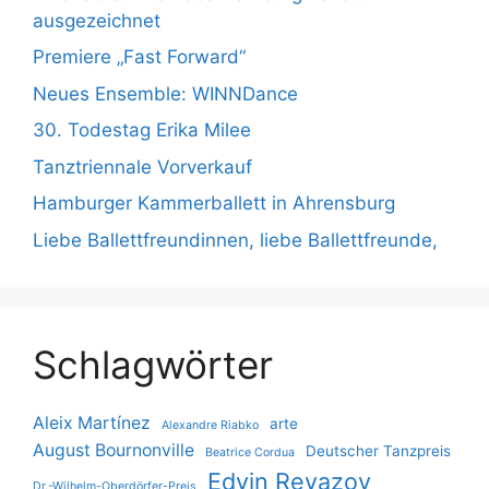
ausgezeichnet
Premiere „Fast Forward“
Neues Ensemble: WINNDance
30. Todestag Erika Milee
Tanztriennale Vorverkauf
Hamburger Kammerballett in Ahrensburg
Liebe Ballettfreundinnen, liebe Ballettfreunde,
Schlagwörter
Aleix Martínez
arte
Alexandre Riabko
August Bournonville
Deutscher Tanzpreis
Beatrice Cordua
Edvin Revazov
Dr.-Wilhelm-Oberdörfer-Preis