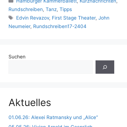
Hamburger Kammerballett
,
Kurznachrichten
,
Rundschreiben
,
Tanz
,
Tipps
Schlagwörter
Edvin Revazov
,
First Stage Theater
,
John
Neumeier
,
Rundschreiben17-2404
Suchen
Aktuelles
01.06.26: Alexei Ratmansky und „Alice“
05.05.26: Vivien Arnold im Gespräch