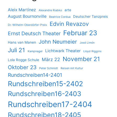
Aleix Martínez
arte
Alexandre Riabko
August Bournonville
Deutscher Tanzpreis
Beatrice Cordua
Edvin Revazov
Dr.-Wilhelm-Oberdörfer-Preis
Februar 23
Ernst Deutsch Theater
John Neumeier
Hans van Manen
José Limón
Juli 21
Lichtwark Theater
Kampnagel
Lloyd Riggins
November 21
März 22
Lola Rogge Schule
Oktober 23
Peter Schmidt
Reisen mit Kultur
Rundschreiben14-2401
Rundschreiben15-2402
Rundschreiben16-2403
Rundschreiben17-2404
Rundschreiben18-2405