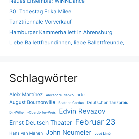
Neues Ensemble: WINNDance
30. Todestag Erika Milee
Tanztriennale Vorverkauf
Hamburger Kammerballett in Ahrensburg
Liebe Ballettfreundinnen, liebe Ballettfreunde,
Schlagwörter
Aleix Martínez
arte
Alexandre Riabko
August Bournonville
Deutscher Tanzpreis
Beatrice Cordua
Edvin Revazov
Dr.-Wilhelm-Oberdörfer-Preis
Februar 23
Ernst Deutsch Theater
John Neumeier
Hans van Manen
José Limón