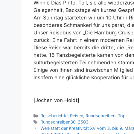
Winnie Dias Pinto. Toll, sie alle wiederz
Gelegenheit, Backstage ein kurzes Gesprä
Am Sonntag starteten wir um 10 Uhr in Ric
besonderes Schmankerl für uns parat, di
Unser Reisebus von „Die Hamburg Cruise
zurück. Eine Fahrt in einem modernen Reis
Diese Reise war bereits die dritte, die „Re
hatte. 16 Tanzbegeisterte kamen von den
kulturbegeisterten Teilnehmenden stammt
Einige von ihnen sind inzwischen Mitglie
Insofern eine glückliche Kooperation für u
[Jochen von Holdt]
Kategorien
Reiseberichte
,
Reisen
,
Rundschreiben
,
Top
Schlagwörter
Rundschreiben30-2503
Werkstatt der Kreativität XV vom 3. bis 9. Mä