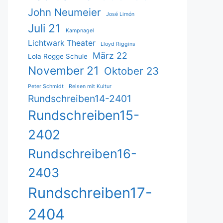
John Neumeier
José Limón
Juli 21
Kampnagel
Lichtwark Theater
Lloyd Riggins
März 22
Lola Rogge Schule
November 21
Oktober 23
Peter Schmidt
Reisen mit Kultur
Rundschreiben14-2401
Rundschreiben15-
2402
Rundschreiben16-
2403
Rundschreiben17-
2404