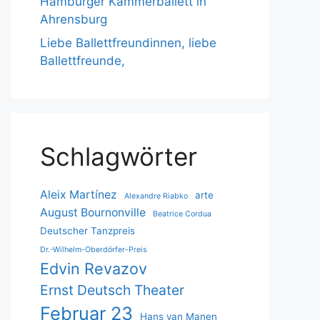
Hamburger Kammerballett in
Ahrensburg
Liebe Ballettfreundinnen, liebe
Ballettfreunde,
Schlagwörter
Aleix Martínez
arte
Alexandre Riabko
August Bournonville
Beatrice Cordua
Deutscher Tanzpreis
Dr.-Wilhelm-Oberdörfer-Preis
Edvin Revazov
Ernst Deutsch Theater
Februar 23
Hans van Manen