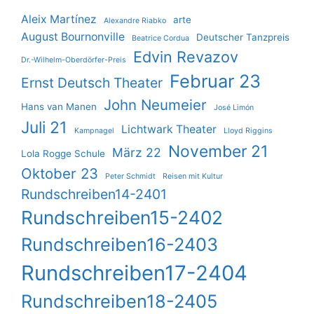
Aleix Martínez
arte
Alexandre Riabko
August Bournonville
Deutscher Tanzpreis
Beatrice Cordua
Edvin Revazov
Dr.-Wilhelm-Oberdörfer-Preis
Februar 23
Ernst Deutsch Theater
John Neumeier
Hans van Manen
José Limón
Juli 21
Lichtwark Theater
Kampnagel
Lloyd Riggins
November 21
März 22
Lola Rogge Schule
Oktober 23
Peter Schmidt
Reisen mit Kultur
Rundschreiben14-2401
Rundschreiben15-2402
Rundschreiben16-2403
Rundschreiben17-2404
Rundschreiben18-2405