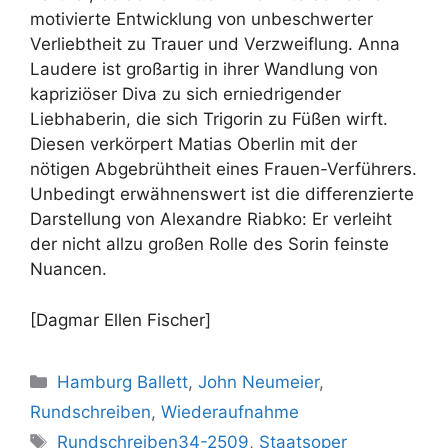
motivierte Entwicklung von unbeschwerter
Verliebtheit zu Trauer und Verzweiflung. Anna
Laudere ist großartig in ihrer Wandlung von
kapriziöser Diva zu sich erniedrigender
Liebhaberin, die sich Trigorin zu Füßen wirft.
Diesen verkörpert Matias Oberlin mit der
nötigen Abgebrühtheit eines Frauen-Verführers.
Unbedingt erwähnenswert ist die differenzierte
Darstellung von Alexandre Riabko: Er verleiht
der nicht allzu großen Rolle des Sorin feinste
Nuancen.
[Dagmar Ellen Fischer]
Kategorien
Hamburg Ballett
,
John Neumeier
,
Rundschreiben
,
Wiederaufnahme
Schlagwörter
Rundschreiben34-2509
,
Staatsoper