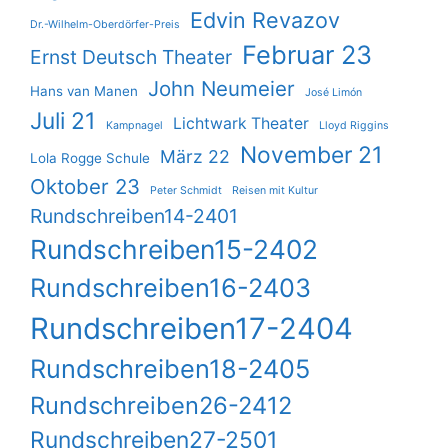
Edvin Revazov
Dr.-Wilhelm-Oberdörfer-Preis
Februar 23
Ernst Deutsch Theater
John Neumeier
Hans van Manen
José Limón
Juli 21
Lichtwark Theater
Kampnagel
Lloyd Riggins
November 21
März 22
Lola Rogge Schule
Oktober 23
Peter Schmidt
Reisen mit Kultur
Rundschreiben14-2401
Rundschreiben15-2402
Rundschreiben16-2403
Rundschreiben17-2404
Rundschreiben18-2405
Rundschreiben26-2412
Rundschreiben27-2501