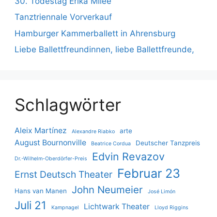
30. Todestag Erika Milee
Tanztriennale Vorverkauf
Hamburger Kammerballett in Ahrensburg
Liebe Ballettfreundinnen, liebe Ballettfreunde,
Schlagwörter
Aleix Martínez
arte
Alexandre Riabko
August Bournonville
Deutscher Tanzpreis
Beatrice Cordua
Edvin Revazov
Dr.-Wilhelm-Oberdörfer-Preis
Februar 23
Ernst Deutsch Theater
John Neumeier
Hans van Manen
José Limón
Juli 21
Lichtwark Theater
Kampnagel
Lloyd Riggins