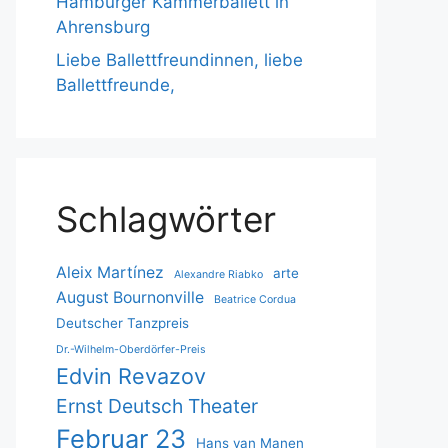
Hamburger Kammerballett in
Ahrensburg
Liebe Ballettfreundinnen, liebe
Ballettfreunde,
Schlagwörter
Aleix Martínez
arte
Alexandre Riabko
August Bournonville
Beatrice Cordua
Deutscher Tanzpreis
Dr.-Wilhelm-Oberdörfer-Preis
Edvin Revazov
Ernst Deutsch Theater
Februar 23
Hans van Manen