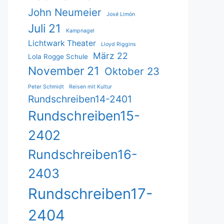
John Neumeier
José Limón
Juli 21
Kampnagel
Lichtwark Theater
Lloyd Riggins
März 22
Lola Rogge Schule
November 21
Oktober 23
Peter Schmidt
Reisen mit Kultur
Rundschreiben14-2401
Rundschreiben15-
2402
Rundschreiben16-
2403
Rundschreiben17-
2404