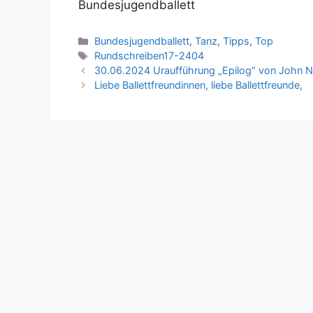
Bundesjugendballett
Kategorien
Bundesjugendballett
,
Tanz
,
Tipps
,
Top
Schlagwörter
Rundschreiben17-2404
30.06.2024 Uraufführung „Epilog“ von John 
Liebe Ballettfreundinnen, liebe Ballettfreunde,