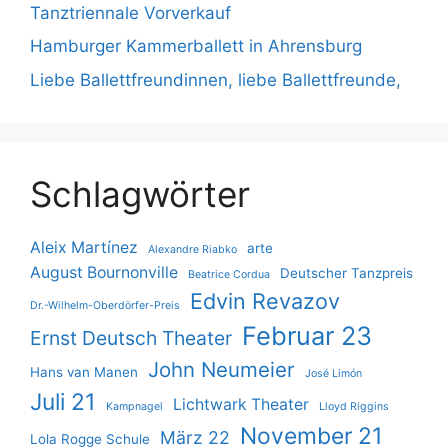
Tanztriennale Vorverkauf
Hamburger Kammerballett in Ahrensburg
Liebe Ballettfreundinnen, liebe Ballettfreunde,
Schlagwörter
Aleix Martínez
arte
Alexandre Riabko
August Bournonville
Deutscher Tanzpreis
Beatrice Cordua
Edvin Revazov
Dr.-Wilhelm-Oberdörfer-Preis
Februar 23
Ernst Deutsch Theater
John Neumeier
Hans van Manen
José Limón
Juli 21
Lichtwark Theater
Kampnagel
Lloyd Riggins
November 21
März 22
Lola Rogge Schule