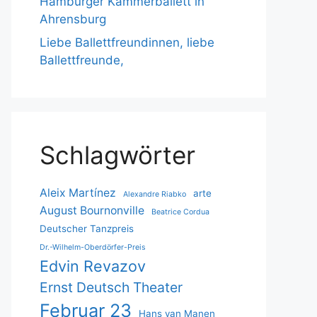
Hamburger Kammerballett in
Ahrensburg
Liebe Ballettfreundinnen, liebe
Ballettfreunde,
Schlagwörter
Aleix Martínez
arte
Alexandre Riabko
August Bournonville
Beatrice Cordua
Deutscher Tanzpreis
Dr.-Wilhelm-Oberdörfer-Preis
Edvin Revazov
Ernst Deutsch Theater
Februar 23
Hans van Manen