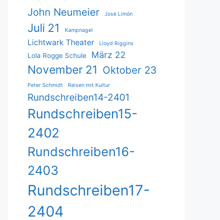
John Neumeier
José Limón
Juli 21
Kampnagel
Lichtwark Theater
Lloyd Riggins
März 22
Lola Rogge Schule
November 21
Oktober 23
Peter Schmidt
Reisen mit Kultur
Rundschreiben14-2401
Rundschreiben15-
2402
Rundschreiben16-
2403
Rundschreiben17-
2404