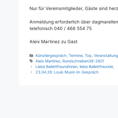
Nur für Vereinsmitglieder, Gäste sind her
Anmeldung erforderlich über dagmarelle
telefonisch 040 / 466 554 75
Aleix Martinez zu Gast
Kategorien
Künstlergespräch
,
Termine
,
Top
,
Veranstaltun
Schlagwörter
Aleix Martínez
,
Rundschreiben38-2601
Liebe Ballettfreundinnen, liebe Ballettfreunde,
23.04.26: Louis Musin im Gespräch