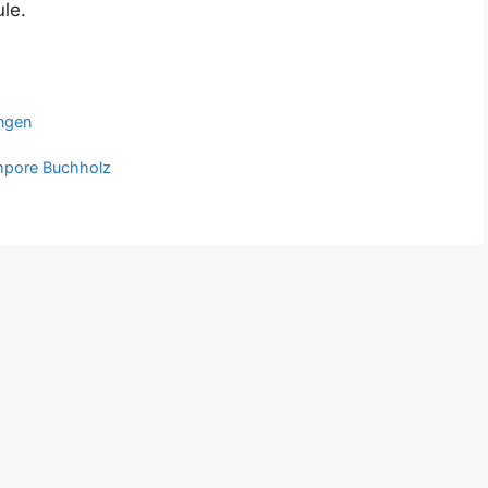
le.
ungen
Empore Buchholz