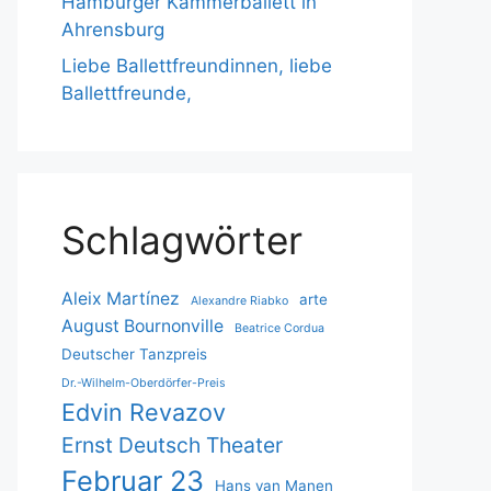
Hamburger Kammerballett in
Ahrensburg
Liebe Ballettfreundinnen, liebe
Ballettfreunde,
Schlagwörter
Aleix Martínez
arte
Alexandre Riabko
August Bournonville
Beatrice Cordua
Deutscher Tanzpreis
Dr.-Wilhelm-Oberdörfer-Preis
Edvin Revazov
Ernst Deutsch Theater
Februar 23
Hans van Manen