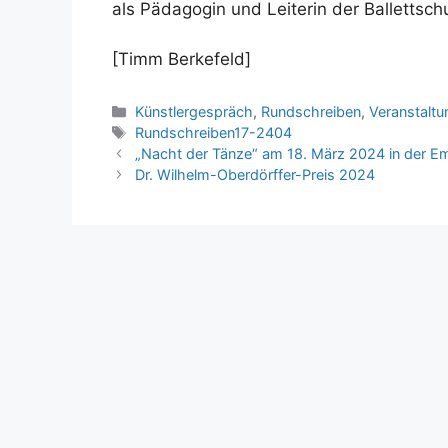
als Pädagogin und Leiterin der Ballettschu
[Timm Berkefeld]
Kategorien
Künstlergespräch
,
Rundschreiben
,
Veranstalt
Schlagwörter
Rundschreiben17-2404
„Nacht der Tänze“ am 18. März 2024 in der 
Dr. Wilhelm-Oberdörffer-Preis 2024