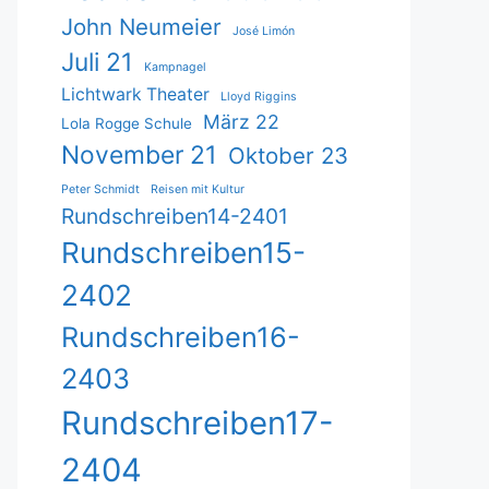
John Neumeier
José Limón
Juli 21
Kampnagel
Lichtwark Theater
Lloyd Riggins
März 22
Lola Rogge Schule
November 21
Oktober 23
Peter Schmidt
Reisen mit Kultur
Rundschreiben14-2401
Rundschreiben15-
2402
Rundschreiben16-
2403
Rundschreiben17-
2404