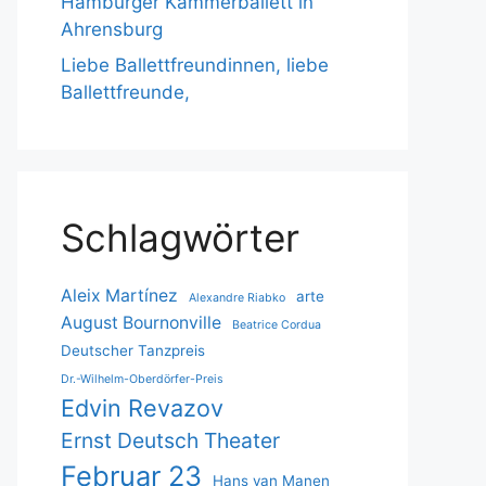
Hamburger Kammerballett in
Ahrensburg
Liebe Ballettfreundinnen, liebe
Ballettfreunde,
Schlagwörter
Aleix Martínez
arte
Alexandre Riabko
August Bournonville
Beatrice Cordua
Deutscher Tanzpreis
Dr.-Wilhelm-Oberdörfer-Preis
Edvin Revazov
Ernst Deutsch Theater
Februar 23
Hans van Manen