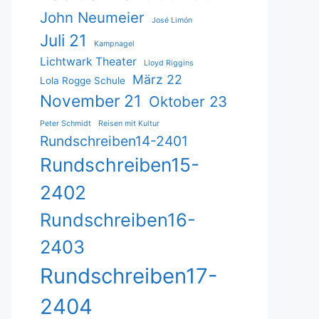
John Neumeier
José Limón
Juli 21
Kampnagel
Lichtwark Theater
Lloyd Riggins
März 22
Lola Rogge Schule
November 21
Oktober 23
Peter Schmidt
Reisen mit Kultur
Rundschreiben14-2401
Rundschreiben15-
2402
Rundschreiben16-
2403
Rundschreiben17-
2404