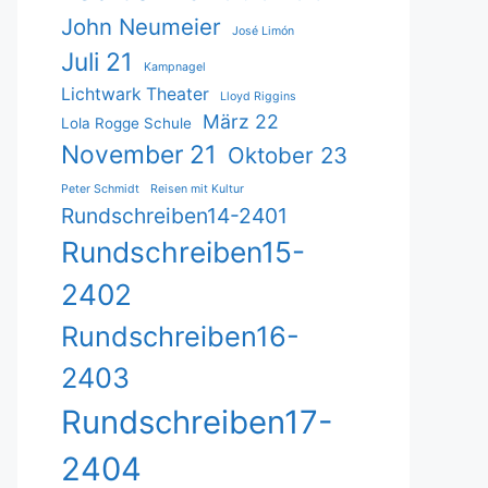
John Neumeier
José Limón
Juli 21
Kampnagel
Lichtwark Theater
Lloyd Riggins
März 22
Lola Rogge Schule
November 21
Oktober 23
Peter Schmidt
Reisen mit Kultur
Rundschreiben14-2401
Rundschreiben15-
2402
Rundschreiben16-
2403
Rundschreiben17-
2404