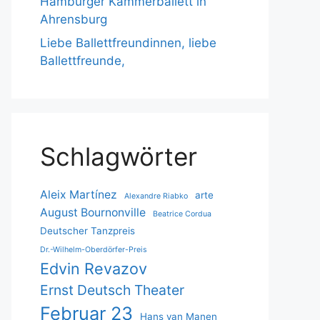
Hamburger Kammerballett in
Ahrensburg
Liebe Ballettfreundinnen, liebe
Ballettfreunde,
Schlagwörter
Aleix Martínez
arte
Alexandre Riabko
August Bournonville
Beatrice Cordua
Deutscher Tanzpreis
Dr.-Wilhelm-Oberdörfer-Preis
Edvin Revazov
Ernst Deutsch Theater
Februar 23
Hans van Manen