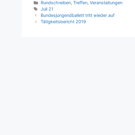
Kategorien
Rundschreiben
,
Treffen
,
Veranstaltungen
Schlagwörter
Juli 21
Bundesjungendballett tritt wieder auf
Tätigkeitsbericht 2019