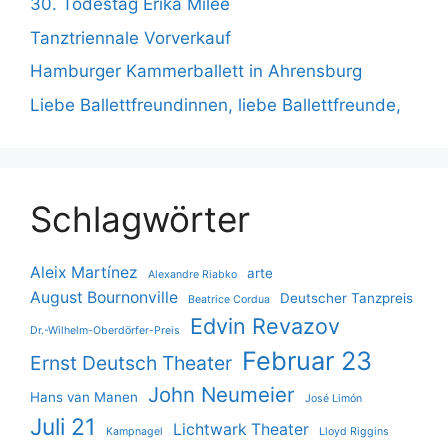
30. Todestag Erika Milee
Tanztriennale Vorverkauf
Hamburger Kammerballett in Ahrensburg
Liebe Ballettfreundinnen, liebe Ballettfreunde,
Schlagwörter
Aleix Martínez
arte
Alexandre Riabko
August Bournonville
Deutscher Tanzpreis
Beatrice Cordua
Edvin Revazov
Dr.-Wilhelm-Oberdörfer-Preis
Februar 23
Ernst Deutsch Theater
John Neumeier
Hans van Manen
José Limón
Juli 21
Lichtwark Theater
Kampnagel
Lloyd Riggins