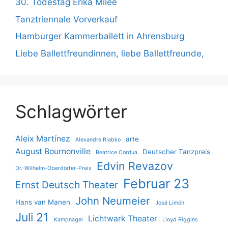
30. Todestag Erika Milee
Tanztriennale Vorverkauf
Hamburger Kammerballett in Ahrensburg
Liebe Ballettfreundinnen, liebe Ballettfreunde,
Schlagwörter
Aleix Martínez
arte
Alexandre Riabko
August Bournonville
Deutscher Tanzpreis
Beatrice Cordua
Edvin Revazov
Dr.-Wilhelm-Oberdörfer-Preis
Februar 23
Ernst Deutsch Theater
John Neumeier
Hans van Manen
José Limón
Juli 21
Lichtwark Theater
Kampnagel
Lloyd Riggins