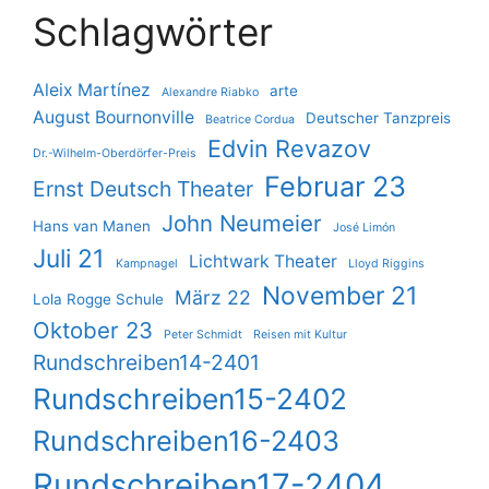
Schlagwörter
Aleix Martínez
arte
Alexandre Riabko
August Bournonville
Deutscher Tanzpreis
Beatrice Cordua
Edvin Revazov
Dr.-Wilhelm-Oberdörfer-Preis
Februar 23
Ernst Deutsch Theater
John Neumeier
Hans van Manen
José Limón
Juli 21
Lichtwark Theater
Kampnagel
Lloyd Riggins
November 21
März 22
Lola Rogge Schule
Oktober 23
Peter Schmidt
Reisen mit Kultur
Rundschreiben14-2401
Rundschreiben15-2402
Rundschreiben16-2403
Rundschreiben17-2404