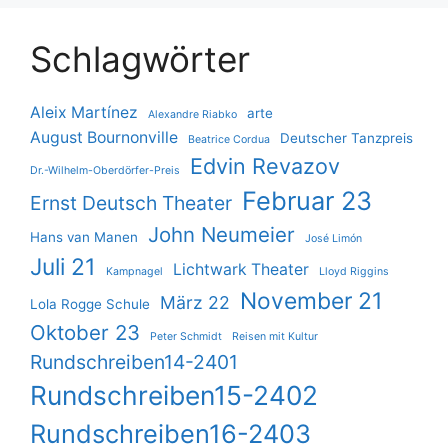
Schlagwörter
Aleix Martínez
arte
Alexandre Riabko
August Bournonville
Deutscher Tanzpreis
Beatrice Cordua
Edvin Revazov
Dr.-Wilhelm-Oberdörfer-Preis
Februar 23
Ernst Deutsch Theater
John Neumeier
Hans van Manen
José Limón
Juli 21
Lichtwark Theater
Kampnagel
Lloyd Riggins
November 21
März 22
Lola Rogge Schule
Oktober 23
Peter Schmidt
Reisen mit Kultur
Rundschreiben14-2401
Rundschreiben15-2402
Rundschreiben16-2403