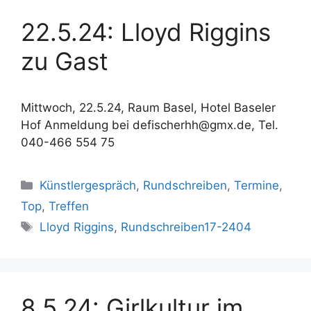
22.5.24: Lloyd Riggins
zu Gast
Mittwoch, 22.5.24, Raum Basel, Hotel Baseler
Hof Anmeldung bei defischerhh@gmx.de, Tel.
040-466 554 75
Kategorien
Künstlergespräch
,
Rundschreiben
,
Termine
,
Top
,
Treffen
Schlagwörter
Lloyd Riggins
,
Rundschreiben17-2404
8.5.24: Girlkultur im