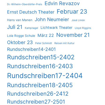
Edvin Revazov
Dr.-Wilhelm-Oberdörfer-Preis
Februar 23
Ernst Deutsch Theater
John Neumeier
Hans van Manen
José Limón
Juli 21
Lichtwark Theater
Kampnagel
Lloyd Riggins
November 21
März 22
Lola Rogge Schule
Oktober 23
Peter Schmidt
Reisen mit Kultur
Rundschreiben14-2401
Rundschreiben15-2402
Rundschreiben16-2403
Rundschreiben17-2404
Rundschreiben18-2405
Rundschreiben26-2412
Rundschreiben27-2501