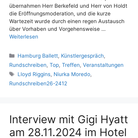
übernahmen Herr Berkefeld und Herr von Holdt
die Eröffnungsmoderation, und die kurze
Wartezeit wurde durch einen regen Austausch
über Vorhaben und Vorgehensweise …
Weiterlesen
Kategorien
Hamburg Ballett
,
Künstlergespräch
,
Rundschreiben
,
Top
,
Treffen
,
Veranstaltungen
Schlagwörter
Lloyd Riggins
,
Niurka Moredo
,
Rundschreiben26-2412
Interview mit Gigi Hyatt
am 28.11.2024 im Hotel