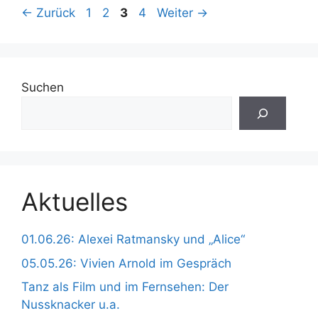
Seite
Seite
Seite
Seite
←
Zurück
1
2
3
4
Weiter
→
Suchen
Aktuelles
01.06.26: Alexei Ratmansky und „Alice“
05.05.26: Vivien Arnold im Gespräch
Tanz als Film und im Fernsehen: Der
Nussknacker u.a.