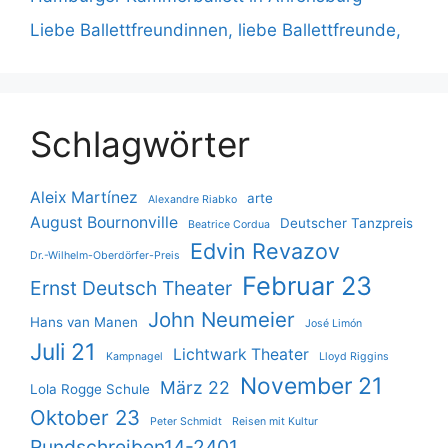
Liebe Ballettfreundinnen, liebe Ballettfreunde,
Schlagwörter
Aleix Martínez
arte
Alexandre Riabko
August Bournonville
Deutscher Tanzpreis
Beatrice Cordua
Edvin Revazov
Dr.-Wilhelm-Oberdörfer-Preis
Februar 23
Ernst Deutsch Theater
John Neumeier
Hans van Manen
José Limón
Juli 21
Lichtwark Theater
Kampnagel
Lloyd Riggins
November 21
März 22
Lola Rogge Schule
Oktober 23
Peter Schmidt
Reisen mit Kultur
Rundschreiben14-2401