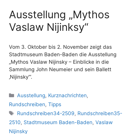
Ausstellung „Mythos
Vaslaw Nijinksy“
Vom 3. Oktober bis 2. November zeigt das
Stadtmuseum Baden-Baden die Ausstellung
„Mythos Vaslaw Nijinsky – Einblicke in die
Sammlung John Neumeier und sein Ballett
‚Nijinsky‘“.
Kategorien
Ausstellung
,
Kurznachrichten
,
Rundschreiben
,
Tipps
Schlagwörter
Rundschreiben34-2509
,
Rundschreiben35-
2510
,
Stadtmuseum Baden-Baden
,
Vaslaw
Nijinsky