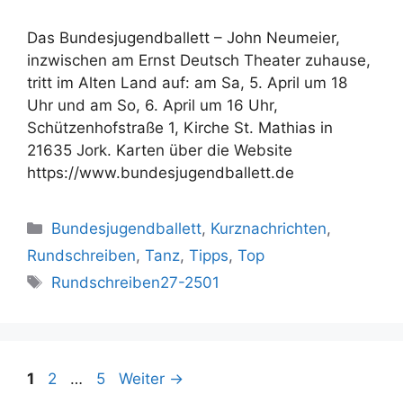
Das Bundesjugendballett – John Neumeier,
inzwischen am Ernst Deutsch Theater zuhause,
tritt im Alten Land auf: am Sa, 5. April um 18
Uhr und am So, 6. April um 16 Uhr,
Schützenhofstraße 1, Kirche St. Mathias in
21635 Jork. Karten über die Website
https://www.bundesjugendballett.de
Kategorien
Bundesjugendballett
,
Kurznachrichten
,
Rundschreiben
,
Tanz
,
Tipps
,
Top
Schlagwörter
Rundschreiben27-2501
Seite
Seite
Seite
1
2
…
5
Weiter
→