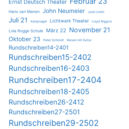
Februar 23
Ernst Deutsch Theater
John Neumeier
Hans van Manen
José Limón
Juli 21
Lichtwark Theater
Kampnagel
Lloyd Riggins
November 21
März 22
Lola Rogge Schule
Oktober 23
Peter Schmidt
Reisen mit Kultur
Rundschreiben14-2401
Rundschreiben15-2402
Rundschreiben16-2403
Rundschreiben17-2404
Rundschreiben18-2405
Rundschreiben26-2412
Rundschreiben27-2501
Rundschreiben29-2502