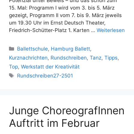
Potenzial unter Beweis – und das schon zum
15. Mal: Programm I wird vom 3. bis 5. März
gezeigt, Programm II vom 7. bis 9. März jeweils
um 19.30 Uhr im Ernst Deutsch Theater,
Friedrich-Schütter-Platz 1. Karten …
Weiterlesen
Kategorien
Ballettschule
,
Hamburg Ballett
,
Kurznachrichten
,
Rundschreiben
,
Tanz
,
Tipps
,
Top
,
Werkstatt der Kreativität
Schlagwörter
Rundschreiben27-2501
Junge ChoreografInnen
Auftritt im Februar