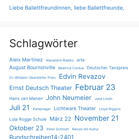
Liebe Ballettfreundinnen, liebe Ballettfreunde,
Schlagwörter
Aleix Martínez
arte
Alexandre Riabko
August Bournonville
Deutscher Tanzpreis
Beatrice Cordua
Edvin Revazov
Dr.-Wilhelm-Oberdörfer-Preis
Februar 23
Ernst Deutsch Theater
John Neumeier
Hans van Manen
José Limón
Juli 21
Lichtwark Theater
Kampnagel
Lloyd Riggins
November 21
März 22
Lola Rogge Schule
Oktober 23
Peter Schmidt
Reisen mit Kultur
Rundschreiben14-2401