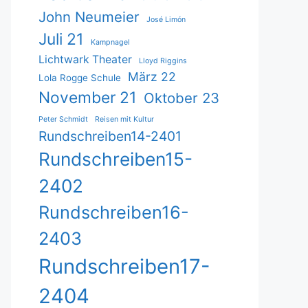
John Neumeier
José Limón
Juli 21
Kampnagel
Lichtwark Theater
Lloyd Riggins
März 22
Lola Rogge Schule
November 21
Oktober 23
Peter Schmidt
Reisen mit Kultur
Rundschreiben14-2401
Rundschreiben15-
2402
Rundschreiben16-
2403
Rundschreiben17-
2404