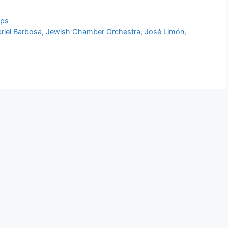
pps
riel Barbosa
,
Jewish Chamber Orchestra
,
José Limón
,