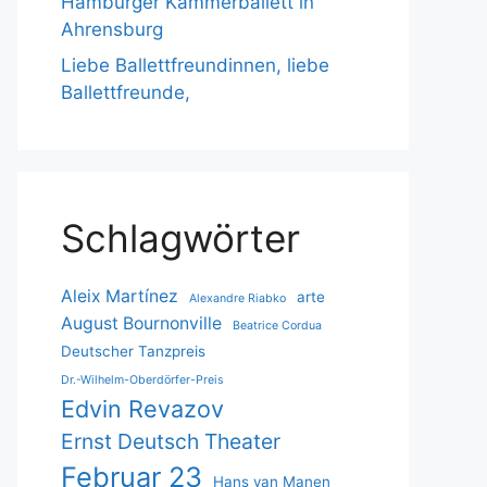
Hamburger Kammerballett in
Ahrensburg
Liebe Ballettfreundinnen, liebe
Ballettfreunde,
Schlagwörter
Aleix Martínez
arte
Alexandre Riabko
August Bournonville
Beatrice Cordua
Deutscher Tanzpreis
Dr.-Wilhelm-Oberdörfer-Preis
Edvin Revazov
Ernst Deutsch Theater
Februar 23
Hans van Manen