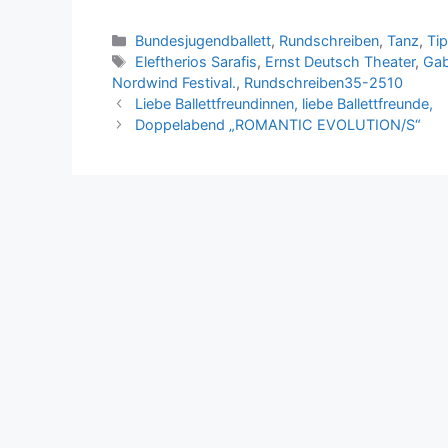
Kategorien
Bundesjugendballett
,
Rundschreiben
,
Tanz
,
Ti
Schlagwörter
Eleftherios Sarafis
,
Ernst Deutsch Theater
,
Gab
Nordwind Festival.
,
Rundschreiben35-2510
Liebe Ballettfreundinnen, liebe Ballettfreunde,
Doppelabend „ROMANTIC EVOLUTION/S“