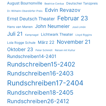
August Bournonville
Deutscher Tanzpreis
Beatrice Cordua
Edvin Revazov
Dr.-Wilhelm-Oberdörfer-Preis
Februar 23
Ernst Deutsch Theater
John Neumeier
Hans van Manen
José Limón
Juli 21
Lichtwark Theater
Kampnagel
Lloyd Riggins
November 21
März 22
Lola Rogge Schule
Oktober 23
Peter Schmidt
Reisen mit Kultur
Rundschreiben14-2401
Rundschreiben15-2402
Rundschreiben16-2403
Rundschreiben17-2404
Rundschreiben18-2405
Rundschreiben26-2412