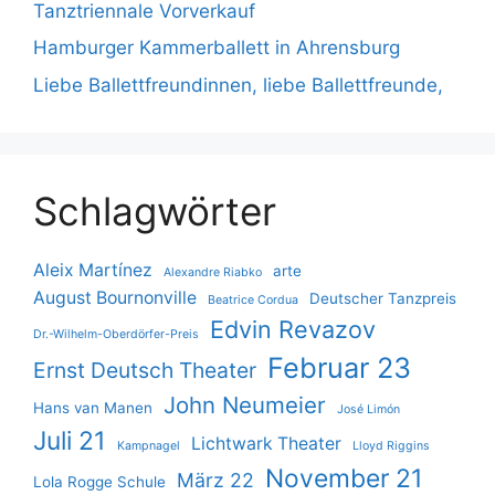
Tanztriennale Vorverkauf
Hamburger Kammerballett in Ahrensburg
Liebe Ballettfreundinnen, liebe Ballettfreunde,
Schlagwörter
Aleix Martínez
arte
Alexandre Riabko
August Bournonville
Deutscher Tanzpreis
Beatrice Cordua
Edvin Revazov
Dr.-Wilhelm-Oberdörfer-Preis
Februar 23
Ernst Deutsch Theater
John Neumeier
Hans van Manen
José Limón
Juli 21
Lichtwark Theater
Kampnagel
Lloyd Riggins
November 21
März 22
Lola Rogge Schule