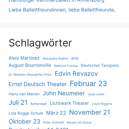
Hamburger Kammerballett in Ahrensburg
Liebe Ballettfreundinnen, liebe Ballettfreunde,
Schlagwörter
Aleix Martínez
arte
Alexandre Riabko
August Bournonville
Deutscher Tanzpreis
Beatrice Cordua
Edvin Revazov
Dr.-Wilhelm-Oberdörfer-Preis
Februar 23
Ernst Deutsch Theater
John Neumeier
Hans van Manen
José Limón
Juli 21
Lichtwark Theater
Kampnagel
Lloyd Riggins
November 21
März 22
Lola Rogge Schule
Oktober 23
Peter Schmidt
Reisen mit Kultur