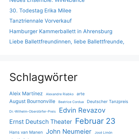
Neues Ensemble: WINNDance
30. Todestag Erika Milee
Tanztriennale Vorverkauf
Hamburger Kammerballett in Ahrensburg
Liebe Ballettfreundinnen, liebe Ballettfreunde,
Schlagwörter
Aleix Martínez
arte
Alexandre Riabko
August Bournonville
Deutscher Tanzpreis
Beatrice Cordua
Edvin Revazov
Dr.-Wilhelm-Oberdörfer-Preis
Februar 23
Ernst Deutsch Theater
John Neumeier
Hans van Manen
José Limón