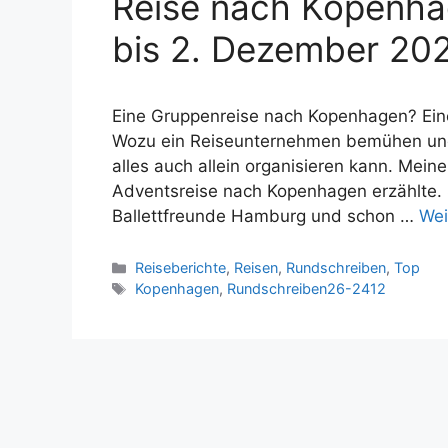
Reise nach Kopenh
bis 2. Dezember 20
Eine Gruppenreise nach Kopenhagen? Eine 
Wozu ein Reiseunternehmen bemühen und
alles auch allein organisieren kann. Mei
Adventsreise nach Kopenhagen erzählte. Se
Ballettfreunde Hamburg und schon …
Wei
Kategorien
Reiseberichte
,
Reisen
,
Rundschreiben
,
Top
Schlagwörter
Kopenhagen
,
Rundschreiben26-2412