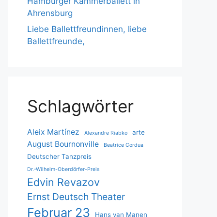
Hamburger Kammerballett in
Ahrensburg
Liebe Ballettfreundinnen, liebe
Ballettfreunde,
Schlagwörter
Aleix Martínez
arte
Alexandre Riabko
August Bournonville
Beatrice Cordua
Deutscher Tanzpreis
Dr.-Wilhelm-Oberdörfer-Preis
Edvin Revazov
Ernst Deutsch Theater
Februar 23
Hans van Manen