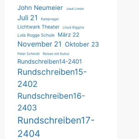
John Neumeier
José Limón
Juli 21
Kampnagel
Lichtwark Theater
Lloyd Riggins
März 22
Lola Rogge Schule
November 21
Oktober 23
Peter Schmidt
Reisen mit Kultur
Rundschreiben14-2401
Rundschreiben15-
2402
Rundschreiben16-
2403
Rundschreiben17-
2404