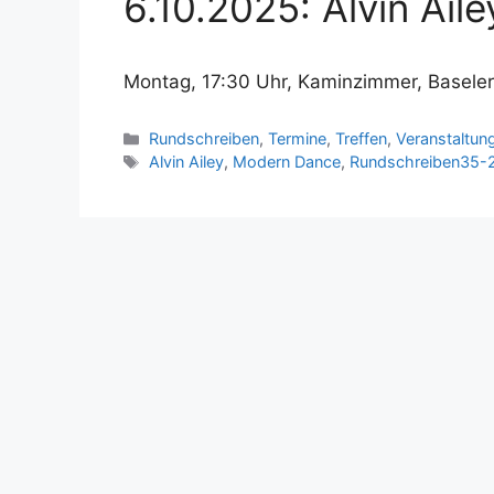
6.10.2025: Alvin Aile
Montag, 17:30 Uhr, Kaminzimmer, Baseler
Kategorien
Rundschreiben
,
Termine
,
Treffen
,
Veranstaltun
Schlagwörter
Alvin Ailey
,
Modern Dance
,
Rundschreiben35-