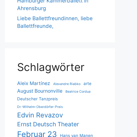
Hamburger Kammerballett in
Ahrensburg
Liebe Ballettfreundinnen, liebe
Ballettfreunde,
Schlagwörter
Aleix Martínez
arte
Alexandre Riabko
August Bournonville
Beatrice Cordua
Deutscher Tanzpreis
Dr.-Wilhelm-Oberdörfer-Preis
Edvin Revazov
Ernst Deutsch Theater
Februar 23
Hans van Manen