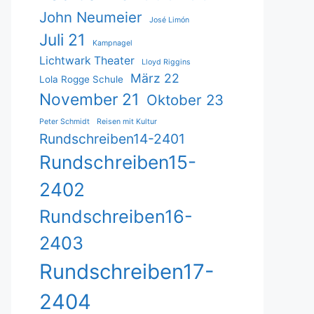
John Neumeier
José Limón
Juli 21
Kampnagel
Lichtwark Theater
Lloyd Riggins
März 22
Lola Rogge Schule
November 21
Oktober 23
Peter Schmidt
Reisen mit Kultur
Rundschreiben14-2401
Rundschreiben15-
2402
Rundschreiben16-
2403
Rundschreiben17-
2404