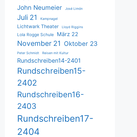
John Neumeier
José Limón
Juli 21
Kampnagel
Lichtwark Theater
Lloyd Riggins
März 22
Lola Rogge Schule
November 21
Oktober 23
Peter Schmidt
Reisen mit Kultur
Rundschreiben14-2401
Rundschreiben15-
2402
Rundschreiben16-
2403
Rundschreiben17-
2404