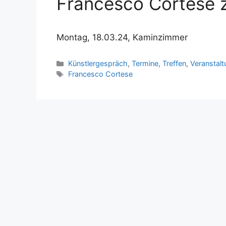
Francesco Cortese 
Montag, 18.03.24, Kaminzimmer
Kategorien
Künstlergespräch
,
Termine
,
Treffen
,
Veranstal
Schlagwörter
Francesco Cortese