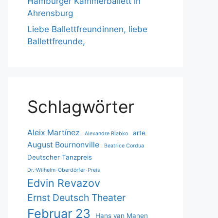
Hamburger Kammerballett in
Ahrensburg
Liebe Ballettfreundinnen, liebe
Ballettfreunde,
Schlagwörter
Aleix Martínez
arte
Alexandre Riabko
August Bournonville
Beatrice Cordua
Deutscher Tanzpreis
Dr.-Wilhelm-Oberdörfer-Preis
Edvin Revazov
Ernst Deutsch Theater
Februar 23
Hans van Manen