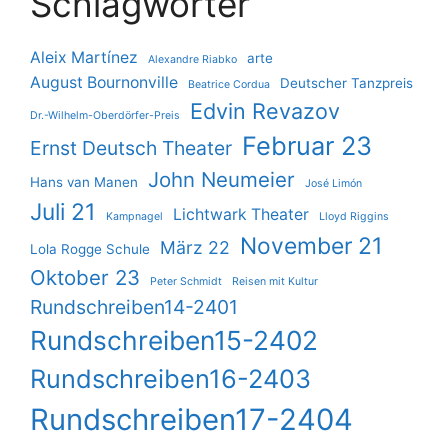
Schlagwörter
Aleix Martínez
arte
Alexandre Riabko
August Bournonville
Deutscher Tanzpreis
Beatrice Cordua
Edvin Revazov
Dr.-Wilhelm-Oberdörfer-Preis
Februar 23
Ernst Deutsch Theater
John Neumeier
Hans van Manen
José Limón
Juli 21
Lichtwark Theater
Kampnagel
Lloyd Riggins
November 21
März 22
Lola Rogge Schule
Oktober 23
Peter Schmidt
Reisen mit Kultur
Rundschreiben14-2401
Rundschreiben15-2402
Rundschreiben16-2403
Rundschreiben17-2404