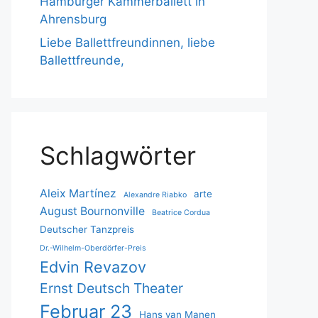
Hamburger Kammerballett in
Ahrensburg
Liebe Ballettfreundinnen, liebe
Ballettfreunde,
Schlagwörter
Aleix Martínez
arte
Alexandre Riabko
August Bournonville
Beatrice Cordua
Deutscher Tanzpreis
Dr.-Wilhelm-Oberdörfer-Preis
Edvin Revazov
Ernst Deutsch Theater
Februar 23
Hans van Manen