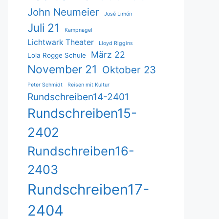
John Neumeier
José Limón
Juli 21
Kampnagel
Lichtwark Theater
Lloyd Riggins
März 22
Lola Rogge Schule
November 21
Oktober 23
Peter Schmidt
Reisen mit Kultur
Rundschreiben14-2401
Rundschreiben15-
2402
Rundschreiben16-
2403
Rundschreiben17-
2404