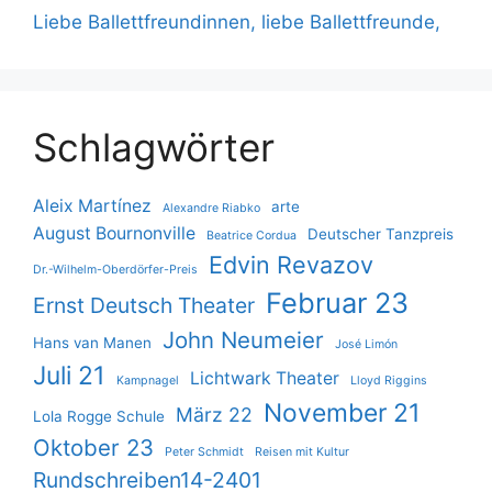
Liebe Ballettfreundinnen, liebe Ballettfreunde,
Schlagwörter
Aleix Martínez
arte
Alexandre Riabko
August Bournonville
Deutscher Tanzpreis
Beatrice Cordua
Edvin Revazov
Dr.-Wilhelm-Oberdörfer-Preis
Februar 23
Ernst Deutsch Theater
John Neumeier
Hans van Manen
José Limón
Juli 21
Lichtwark Theater
Kampnagel
Lloyd Riggins
November 21
März 22
Lola Rogge Schule
Oktober 23
Peter Schmidt
Reisen mit Kultur
Rundschreiben14-2401